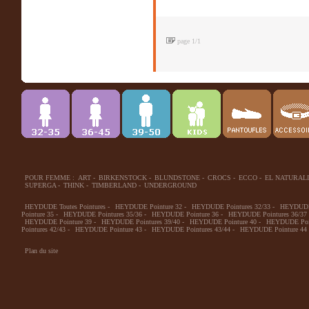
page 1/1
POUR FEMME :
ART
-
BIRKENSTOCK
-
BLUNDSTONE
-
CROCS
-
ECCO
-
EL NATURALI
SUPERGA
-
THINK
-
TIMBERLAND
-
UNDERGROUND
HEYDUDE Toutes Pointures
-
HEYDUDE Pointure 32
-
HEYDUDE Pointures 32/33
-
HEYDUDE 
Pointure 35
-
HEYDUDE Pointures 35/36
-
HEYDUDE Pointure 36
-
HEYDUDE Pointures 36/37
HEYDUDE Pointure 39
-
HEYDUDE Pointures 39/40
-
HEYDUDE Pointure 40
-
HEYDUDE Poin
Pointures 42/43
-
HEYDUDE Pointure 43
-
HEYDUDE Pointures 43/44
-
HEYDUDE Pointure 44
Plan du site