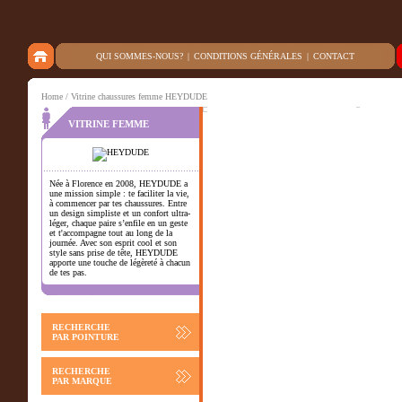
QUI SOMMES-NOUS?
|
CONDITIONS GÉNÉRALES
|
CONTACT
Home
/ Vitrine chaussures femme HEYDUDE
VITRINE FEMME
Née à Florence en 2008, HEYDUDE a
une mission simple : te faciliter la vie,
à commencer par tes chaussures. Entre
un design simpliste et un confort ultra-
léger, chaque paire s’enfile en un geste
et t'accompagne tout au long de la
journée. Avec son esprit cool et son
style sans prise de tête, HEYDUDE
apporte une touche de légèreté à chacun
de tes pas.
RECHERCHE
PAR POINTURE
RECHERCHE
PAR MARQUE