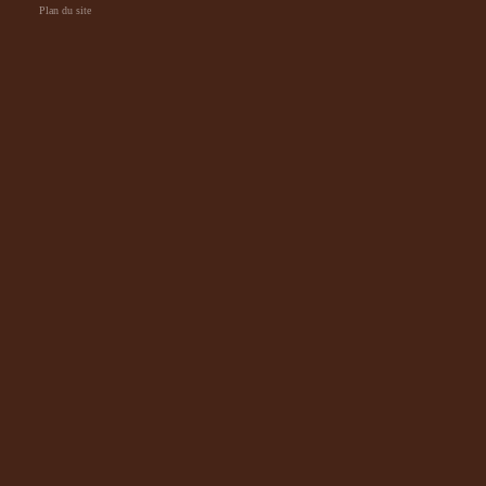
Plan du site