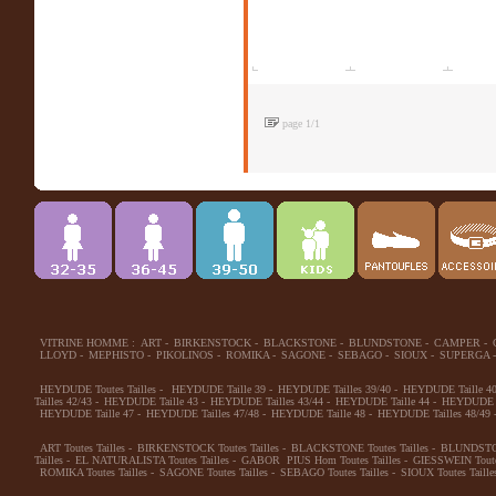
page 1/1
VITRINE HOMME :
ART
-
BIRKENSTOCK
-
BLACKSTONE
-
BLUNDSTONE
-
CAMPER
-
LLOYD
-
MEPHISTO
-
PIKOLINOS
-
ROMIKA
-
SAGONE
-
SEBAGO
-
SIOUX
-
SUPERGA
-
HEYDUDE Toutes Tailles
-
HEYDUDE Taille 39
-
HEYDUDE Tailles 39/40
-
HEYDUDE Taille 4
Tailles 42/43
-
HEYDUDE Taille 43
-
HEYDUDE Tailles 43/44
-
HEYDUDE Taille 44
-
HEYDUDE Ta
HEYDUDE Taille 47
-
HEYDUDE Tailles 47/48
-
HEYDUDE Taille 48
-
HEYDUDE Tailles 48/49
ART Toutes Tailles
-
BIRKENSTOCK Toutes Tailles
-
BLACKSTONE Toutes Tailles
-
BLUNDSTONE
Tailles
-
EL NATURALISTA Toutes Tailles
-
GABOR PIUS Hom Toutes Tailles
-
GIESSWEIN Toutes
ROMIKA Toutes Tailles
-
SAGONE Toutes Tailles
-
SEBAGO Toutes Tailles
-
SIOUX Toutes Taille