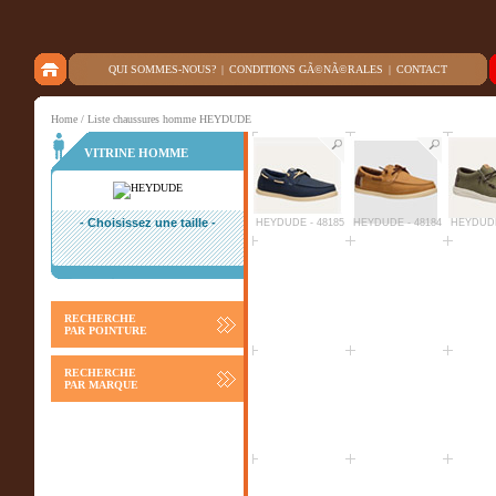
QUI SOMMES-NOUS?
|
CONDITIONS GÃ©NÃ©RALES
|
CONTACT
Home
/ Liste chaussures homme HEYDUDE
VITRINE HOMME
- Choisissez une taille -
HEYDUDE - 48185
HEYDUDE - 48184
HEYDUDE
RECHERCHE
PAR POINTURE
RECHERCHE
PAR MARQUE