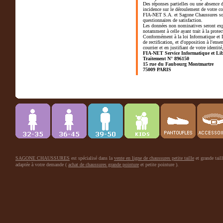
Des réponses partielles ou une absence d
incidence sur le déroulement de votre c
FIA-NET S.A. et Sagone Chaussures sont
questionnaires de satisfaction.
Les données non nominatives seront exp
notamment à celle ayant trait à la prote
Conformément à la loi Informatique et L
de rectification, et d'opposition à l'ens
courrier et en justifiant de votre identité
FIA-NET Service Informatique et Lib
Traitement N° 896150
15 rue du Faubourg Montmartre
75009 PARIS
SAGONE CHAUSSURES
est spécialisé dans la
vente en ligne de chaussures petite taille
et grande tai
adaptée à votre demande (
achat de chaussures grande pointure
et petite pointure ).