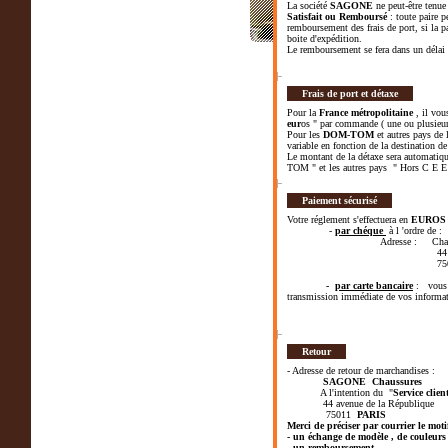
La société
SAGONE
ne peut-être tenue
Satisfait ou Remboursé
: toute paire p
remboursement des frais de port, si la pai
boite d'expédition.
Le remboursement se fera dans un délai 
Frais de port et détaxe
Pour la
France métropolitaine
, il vou
eur
os " par commande ( une ou plusieur
Pour les
DOM-TOM
et autres pays de 
variable en fonction de la destination d
Le montant de la détaxe sera automatiqu
TOM " et les autres pays " Hors C E E
Paiement sécurisé
Votre réglement s'effectuera en
EUROS
-
par chéque
à l 'ordre de 
Adresse : Chauss
44 avenue de la
7501
-
par carte bancaire
: vous ê
transmission immédiate de vos inform
Retour
- Adresse de retour de marchandises :
SAGONE Chaussures
A l'intention du "
Service clien
44 avenue de la République
75011
PARIS
Merci de préciser par courrier le motif
- un échange de modèle , de couleurs ,
- un remboursement