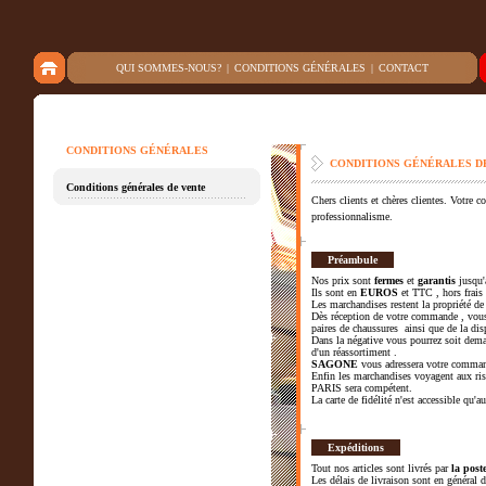
QUI SOMMES-NOUS?
|
CONDITIONS GÉNÉRALES
|
CONTACT
CONDITIONS GÉNÉRALES
CONDITIONS GÉNÉRALES D
Conditions générales de vente
Chers clients et chères clientes. Votre 
professionnalisme.
Préambule
Nos prix sont
fermes
et
garantis
jusqu'
Ils sont en
EUROS
et TTC , hors frais 
Les marchandises restent la propriété de
Dès réception de votre commande , vous 
paires de chaussures ainsi que de la disp
Dans la négative vous pourrez soit dema
d'un réassortiment .
SAGONE
vous adressera votre command
Enfin les marchandises voyagent aux risq
PARIS sera compétent.
La carte de fidélité n'est accessible qu'a
Expéditions
Tout nos articles sont livrés par
la post
Les délais de livraison sont en général