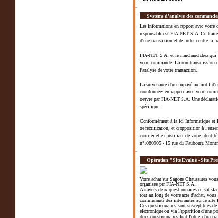
Système d'analyse des commande
Les informations en rapport avec votre 
responsable est FIA-NET S.A. Ce traitem
d'une transaction et de lutter contre la fr
FIA-NET S.A. et le marchand chez qui vo
votre commande. La non-transmission de
l'analyse de votre transaction.
La survenance d'un impayé au motif d'une
coordonnées en rapport avec votre comma
oeuvre par FIA-NET S.A. Une déclaration
spécifique.
Conformément à la loi Informatique et L
de rectification, et d'opposition à l'ens
courrier et en justifiant de votre ident
n°1080905 - 15 rue du Faubourg Mont
Opération "Site Evalué - Site P
Votre achat sur Sagone Chaussures vous o
organisée par FIA-NET S.A.
A travers deux questionnaires de satisfac
tout au long de votre acte d'achat, vous p
communauté des internautes sur le site
Ces questionnaires sont susceptibles d
électronique ou via l'apparition d'une po
deux questionnaires font l'objet d'un t