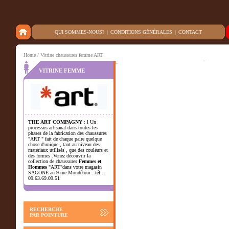
QUI SOMMES-NOUS?
|
CONDITIONS GÉNÉRALES
|
CONTACT
Home
/ Vitrine chaussures femme ART
VITRINE FEMME
THE ART COMPAGNY
: l Un
processus artisanal dans toutes les
phases de la fabrication des chaussures
"ART " fait de chaque paire quelque
chose d'unique , tant au niveau des
matériaux utilisés , que des couleurs et
des formes .Venez découvrir la
collection de chaussures
Femmes et
Hommes
"ART"dans votre magasin
SAGONE au 9 rue Mondétour : tél :
09.63.69.09.51
RECHERCHE
PAR POINTURE