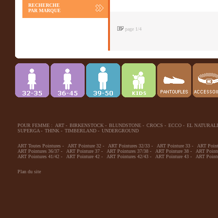
RECHERCHE
PAR MARQUE
page 1/4
POUR FEMME :
ART
-
BIRKENSTOCK
-
BLUNDSTONE
-
CROCS
-
ECCO
-
EL NATURALI
SUPERGA
-
THINK
-
TIMBERLAND
-
UNDERGROUND
ART Toutes Pointures
-
ART Pointure 32
-
ART Pointures 32/33
-
ART Pointure 33
-
ART Point
ART Pointures 36/37
-
ART Pointure 37
-
ART Pointures 37/38
-
ART Pointure 38
-
ART Pointu
ART Pointures 41/42
-
ART Pointure 42
-
ART Pointures 42/43
-
ART Pointure 43
-
ART Pointu
Plan du site