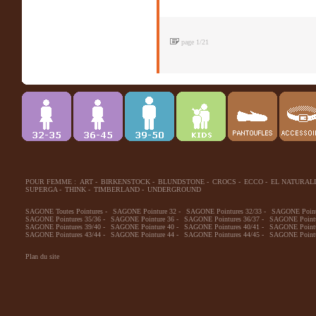
page 1/21
POUR FEMME :
ART
-
BIRKENSTOCK
-
BLUNDSTONE
-
CROCS
-
ECCO
-
EL NATURALI
SUPERGA
-
THINK
-
TIMBERLAND
-
UNDERGROUND
SAGONE Toutes Pointures
-
SAGONE Pointure 32
-
SAGONE Pointures 32/33
-
SAGONE Point
SAGONE Pointures 35/36
-
SAGONE Pointure 36
-
SAGONE Pointures 36/37
-
SAGONE Pointu
SAGONE Pointures 39/40
-
SAGONE Pointure 40
-
SAGONE Pointures 40/41
-
SAGONE Pointu
SAGONE Pointures 43/44
-
SAGONE Pointure 44
-
SAGONE Pointures 44/45
-
SAGONE Pointu
Plan du site