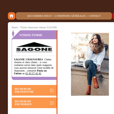
QUI SOMMES-NOUS?
|
CONDITIONS GÉNÉRALES
|
CONTACT
Home
/ Vitrine chaussures femme SAGONE
VITRINE FEMME
SAGONE CHAUSSURES
:Chères
clientes et chers clients : si vous
souhaitez savoir dans quels magasins
vous pouvez retrouver votre modèle de
chaussures , contactez
Paula ou
Fabien
au
01 43 57 42 45
RECHERCHE
PAR POINTURE
RECHERCHE
PAR MARQUE