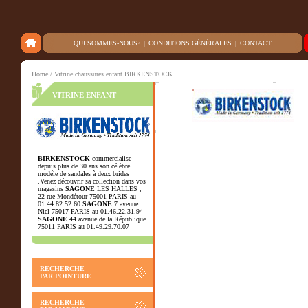
QUI SOMMES-NOUS?
|
CONDITIONS GÉNÉRALES
|
CONTACT
Home
/ Vitrine chaussures enfant BIRKENSTOCK
VITRINE ENFANT
BIRKENSTOCK
commercialise
depuis plus de 30 ans son célèbre
modéle de sandales à deux brides
.Venez découvrir sa collection dans vos
magasins
SAGONE
LES HALLES ,
22 rue Mondétour 75001 PARIS au
01.44.82.52.60
SAGONE
7 avenue
Niel 75017 PARIS au 01.46.22.31.94
SAGONE
44 avenue de la République
75011 PARIS au 01.49.29.70.07
RECHERCHE
PAR POINTURE
RECHERCHE