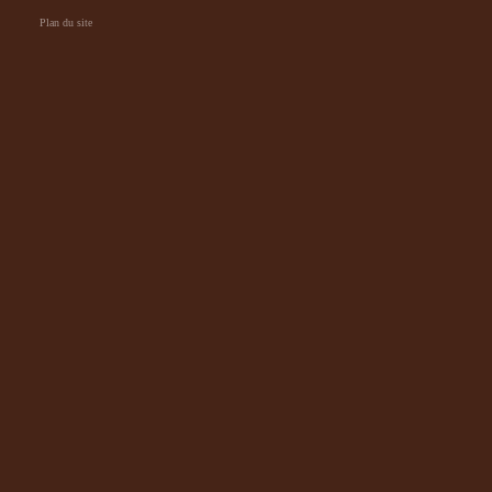
Plan du site