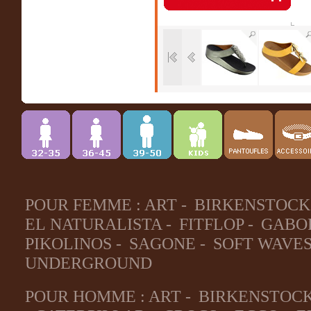
POUR FEMME :
ART
-
BIRKENSTOCK
EL NATURALISTA
-
FITFLOP
-
GABO
PIKOLINOS
-
SAGONE
-
SOFT WAVE
UNDERGROUND
POUR HOMME :
ART
-
BIRKENSTOC