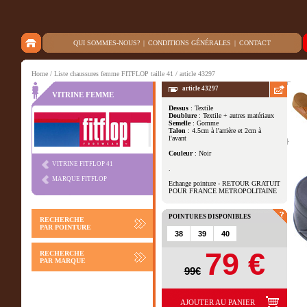
QUI SOMMES-NOUS?
|
CONDITIONS GÉNÉRALES
|
CONTACT
Home
/
Liste chaussures femme FITFLOP taille 41
/ article 43297
article 43297
VITRINE FEMME
Dessus
: Textile
Doublure
: Textile + autres matériaux
Autres vues
Semelle
: Gomme
Talon
: 4.5cm à l'arrière et 2cm à
l'avant
Couleur
: Noir
VITRINE FITFLOP 41
.
MARQUE FITFLOP
Echange pointure - RETOUR GRATUIT
POUR FRANCE METROPOLITAINE
POINTURES DISPONIBLES
RECHERCHE
PAR POINTURE
38
39
40
79 €
RECHERCHE
PAR MARQUE
99€
AJOUTER AU PANIER