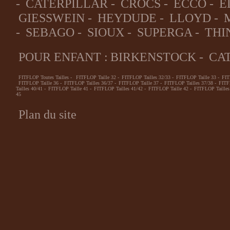
-
CATERPILLAR
-
CROCS
-
ECCO
-
E
GIESSWEIN
-
HEYDUDE
-
LLOYD
-
-
SEBAGO
-
SIOUX
-
SUPERGA
-
THI
POUR ENFANT :
BIRKENSTOCK
-
CA
FITFLOP Toutes Tailles
-
FITFLOP Taille 32
-
FITFLOP Tailles 32/33
-
FITFLOP Taille 33
-
FIT
FITFLOP Taille 36
-
FITFLOP Tailles 36/37
-
FITFLOP Taille 37
-
FITFLOP Tailles 37/38
-
FITF
Tailles 40/41
-
FITFLOP Taille 41
-
FITFLOP Tailles 41/42
-
FITFLOP Taille 42
-
FITFLOP Tailles
45
Plan du site