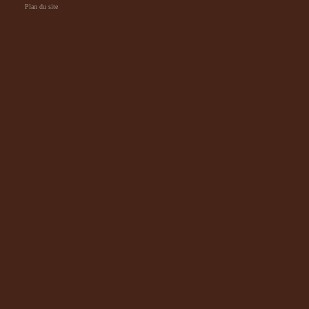
Plan du site