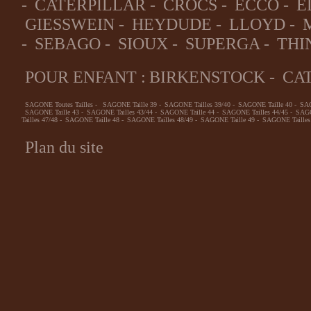
-
CATERPILLAR
-
CROCS
-
ECCO
-
E
GIESSWEIN
-
HEYDUDE
-
LLOYD
-
-
SEBAGO
-
SIOUX
-
SUPERGA
-
THI
POUR ENFANT :
BIRKENSTOCK
-
CA
SAGONE Toutes Tailles
-
SAGONE Taille 39
-
SAGONE Tailles 39/40
-
SAGONE Taille 40
-
SAG
SAGONE Taille 43
-
SAGONE Tailles 43/44
-
SAGONE Taille 44
-
SAGONE Tailles 44/45
-
SAGO
Tailles 47/48
-
SAGONE Taille 48
-
SAGONE Tailles 48/49
-
SAGONE Taille 49
-
SAGONE Tailles
Plan du site