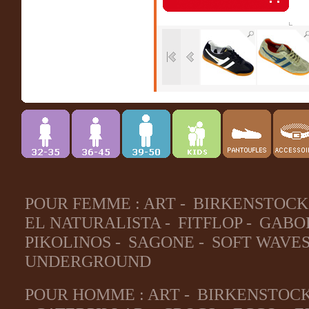
POUR FEMME :
ART
-
BIRKENSTOCK
EL NATURALISTA
-
FITFLOP
-
GABO
PIKOLINOS
-
SAGONE
-
SOFT WAVE
UNDERGROUND
POUR HOMME :
ART
-
BIRKENSTOC