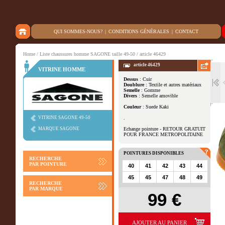
QUI SOMMES-NOUS?
|
CONDITIONS GÉNÉRALES
|
CONTACT
Home
/
Liste chaussures homme SAGONE taille 49-50
/ article 46429
article 46429
VITRINE HOMME
Dessus
: Cuir
Doublure
: Textile et autres matériaux
Autres vues
Semelle
: Gomme
Divers
: Semelle amovible
Couleur
: Suede Kaki
VITRINE SAGONE 49-50
.
MARQUE SAGONE
Echange pointure - RETOUR GRATUIT
POUR FRANCE METROPOLITAINE
POINTURES DISPONIBLES
RECHERCHE
PAR POINTURE
40
41
42
43
44
45
45
47
48
49
RECHERCHE
PAR MARQUE
99 €
AJOUTER AU PANIER