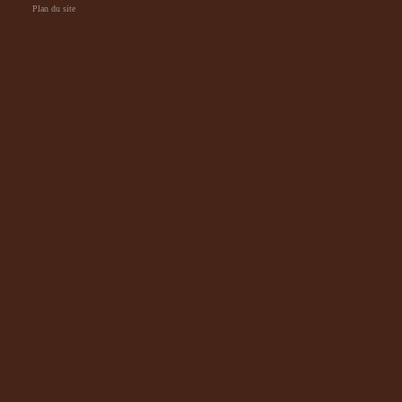
Plan du site