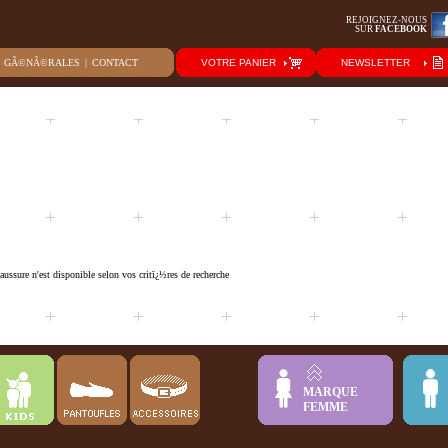
REJOIGNEZ-NOUS
SUR
FACEBOOK
S GÃ©NÃ©RALES
|
CONTACT
VOTRE PANIER
NEWSLETTER
ussure n'est disponible selon vos critï¿½res de recherche
MARQUE
FEMME