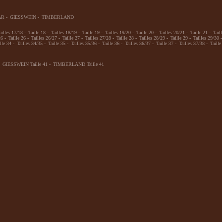
AR
-
GIESSWEIN
-
TIMBERLAND
ailles 17/18
-
Taille 18
-
Tailles 18/19
-
Taille 19
-
Tailles 19/20
-
Taille 20
-
Tailles 20/21
-
Taille 21
-
Tail
26
-
Taille 26
-
Tailles 26/27
-
Taille 27
-
Tailles 27/28
-
Taille 28
-
Tailles 28/29
-
Taille 29
-
Tailles 29/30
-
lle 34
-
Tailles 34/35
-
Taille 35
-
Tailles 35/36
-
Taille 36
-
Tailles 36/37
-
Taille 37
-
Tailles 37/38
-
Taille
GIESSWEIN Taille 41
-
TIMBERLAND Taille 41