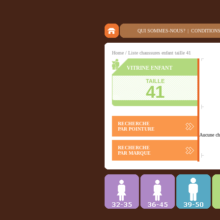
QUI SOMMES-NOUS?
|
CONDITION
Home
/ Liste chaussures enfant taille 41
VITRINE ENFANT
TAILLE
41
RECHERCHE
PAR POINTURE
Aucune cha
RECHERCHE
PAR MARQUE
Chausson
ACCESSOIRES