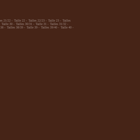
les 21/22
-
Taille 22
-
Tailles 22/23
-
Taille 23
-
Tailles
Taille 30
-
Tailles 30/31
-
Taille 31
-
Tailles 31/32
-
 38
-
Tailles 38/39
-
Taille 39
-
Tailles 39/40
-
Taille 40
-