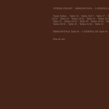
VITRINE ENFANT :
BIRKENSTOCK
-
CATERPILL
Toutes Tailles
-
Taille 16
-
Tailles 16/17
-
Taille 17
-
T
23/24
-
Taille 24
-
Tailles 24/25
-
Taille 25
-
Tailles 25/
Taille 32
-
Tailles 32/33
-
Taille 33
-
Tailles 33/34
-
Tai
Tailles 40/41
-
Taille 41
-
Tailles 41/42
-
Taille 42
BIRKENSTOCK Taille 41
-
CATERPILLAR Taille 41
-
Plan du site