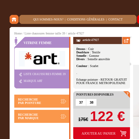
QUI SOMMES-NOUS?
|
CONDITIONS GÉNÉRALES
|
CONTACT
Home
/
Liste chaussures femme taille 39
/ article 47927
article 47927
VITRINE FEMME
Dessus
: Cuir
Doublure
: Textile
Autres vues
Semelle
: Gomme
Divers
: Semelle amovible
Couleur
: Scarlet
.
LISTE CHAUSSURES FEMME 39
Echange pointure - RETOUR GRATUIT
MARQUE ART
POUR FRANCE METROPOLITAINE
POINTURES DISPONIBLES
RECHERCHE
37
38
PAR POINTURE
122 €
RECHERCHE
PAR MARQUE
175€
AJOUTER AU PANIER