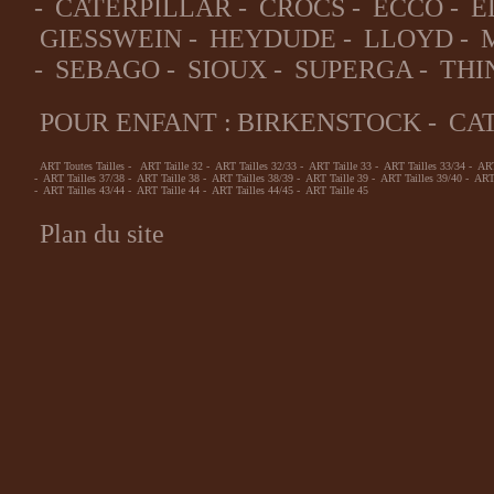
-
CATERPILLAR
-
CROCS
-
ECCO
-
E
GIESSWEIN
-
HEYDUDE
-
LLOYD
-
-
SEBAGO
-
SIOUX
-
SUPERGA
-
THI
POUR ENFANT :
BIRKENSTOCK
-
CA
ART Toutes Tailles
-
ART Taille 32
-
ART Tailles 32/33
-
ART Taille 33
-
ART Tailles 33/34
-
ART
-
ART Tailles 37/38
-
ART Taille 38
-
ART Tailles 38/39
-
ART Taille 39
-
ART Tailles 39/40
-
ART 
-
ART Tailles 43/44
-
ART Taille 44
-
ART Tailles 44/45
-
ART Taille 45
Plan du site