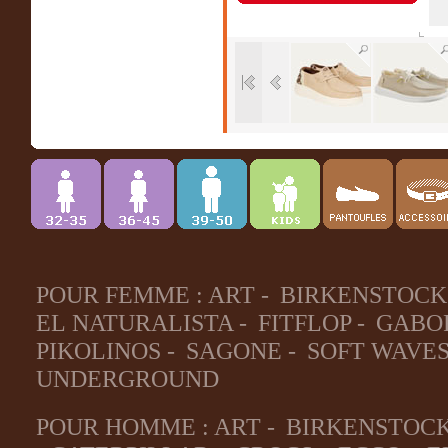
POUR FEMME :
ART
-
BIRKENSTOCK
EL NATURALISTA
-
FITFLOP
-
GABO
PIKOLINOS
-
SAGONE
-
SOFT WAVE
UNDERGROUND
POUR HOMME :
ART
-
BIRKENSTOC