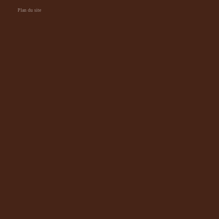
Plan du site