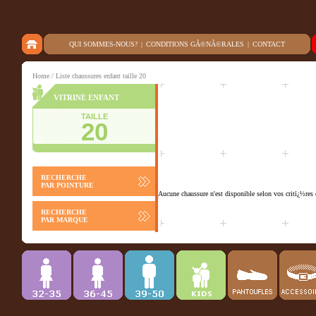
QUI SOMMES-NOUS?
|
CONDITIONS GÃ©NÃ©RALES
|
CONTACT
Home
/ Liste chaussures enfant taille 20
VITRINE ENFANT
TAILLE
20
RECHERCHE
PAR POINTURE
Aucune chaussure n'est disponible selon vos critï¿½res 
RECHERCHE
PAR MARQUE