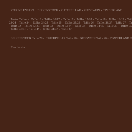
VITRINE ENFANT :
BIRKENSTOCK
-
CATERPILLAR
-
GIESSWEIN
-
TIMBERLAND
Toutes Tailles
-
Taille 16
-
Tailles 16/17
-
Taille 17
-
Tailles 17/18
-
Taille 18
-
Tailles 18/19
-
Tail
23/24
-
Taille 24
-
Tailles 24/25
-
Taille 25
-
Tailles 25/26
-
Taille 26
-
Tailles 26/27
-
Taille 27
-
Ta
Taille 32
-
Tailles 32/33
-
Taille 33
-
Tailles 33/34
-
Taille 34
-
Tailles 34/35
-
Taille 35
-
Tailles 3
Tailles 40/41
-
Taille 41
-
Tailles 41/42
-
Taille 42
BIRKENSTOCK Taille 20
-
CATERPILLAR Taille 20
-
GIESSWEIN Taille 20
-
TIMBERLAND Tai
Plan du site