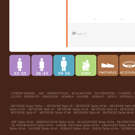
page 1/1
VITRINE HOMME :
ART
-
BIRKENSTOCK
-
BLACKSTONE
-
BLUNDSTONE
-
CAMPER
-
LLOYD
-
MEPHISTO
-
PIKOLINOS
-
ROMIKA
-
SAGONE
-
SEBAGO
-
SIOUX
-
SUPERGA
-
HEYDUDE Toutes Tailles
-
HEYDUDE Taille 39
-
HEYDUDE Tailles 39/40
-
HEYDUDE Taille 4
Tailles 42/43
-
HEYDUDE Taille 43
-
HEYDUDE Tailles 43/44
-
HEYDUDE Taille 44
-
HEYDUDE Ta
HEYDUDE Taille 47
-
HEYDUDE Tailles 47/48
-
HEYDUDE Taille 48
-
HEYDUDE Tailles 48/49
ART Tailles 43/44
-
BIRKENSTOCK Tailles 43/44
-
BLACKSTONE Tailles 43/44
-
BLUNDSTONE 
-
EL NATURALISTA Tailles 43/44
-
GABOR PIUS Hom Tailles 43/44
-
GIESSWEIN Tailles 43/44
Tailles 43/44
-
SAGONE Tailles 43/44
-
SEBAGO Tailles 43/44
-
SIOUX Tailles 43/44
-
SUPERGA T