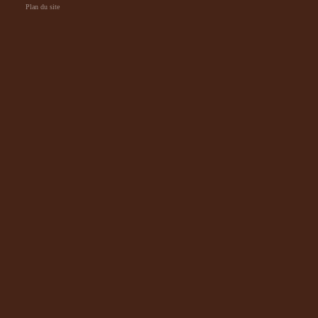
Plan du site