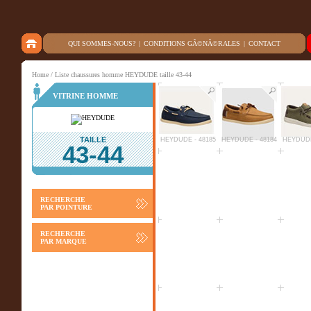
QUI SOMMES-NOUS?
|
CONDITIONS GÃ©NÃ©RALES
|
CONTACT
Home
/ Liste chaussures homme HEYDUDE taille 43-44
VITRINE HOMME
TAILLE
HEYDUDE - 48185
HEYDUDE - 48184
HEYDUDE
43-44
RECHERCHE
PAR POINTURE
RECHERCHE
PAR MARQUE