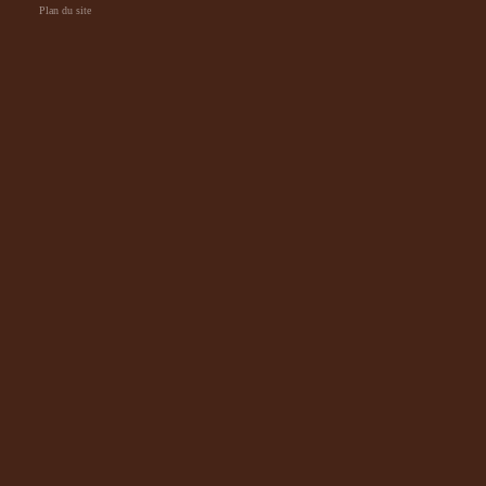
Plan du site