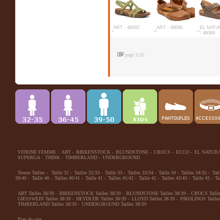
ART - 48092
ART - 48090
EL NATU
- 48089
page 1/32
VITRINE FEMME :
ART
-
BIRKENSTOCK
-
BLUNDSTONE
-
CROCS
-
ECCO
-
EL NATUR
SUPERGA
-
THINK
-
TIMBERLAND
-
UNDERGROUND
Toutes Tailles
-
Taille 32
-
Tailles 32/33
-
Taille 33
-
Tailles 33/34
-
Taille 34
-
Tailles 34/35
-
Tail
39/40
-
Taille 40
-
Tailles 40/41
-
Taille 41
-
Tailles 41/42
-
Taille 42
-
Tailles 42/43
-
Taille 43
-
Ta
ART Tailles 38/39
-
BIRKENSTOCK Tailles 38/39
-
BLUNDSTONE Tailles 38/39
-
CROCS Taille
GIESSWEIN Tailles 38/39
-
HEYDUDE Tailles 38/39
-
LLOYD Tailles 38/39
-
PIKOLINOS Tailles
TIMBERLAND Tailles 38/39
-
UNDERGROUND Tailles 38/39
Plan du site