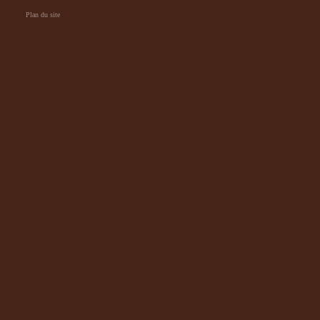
Plan du site