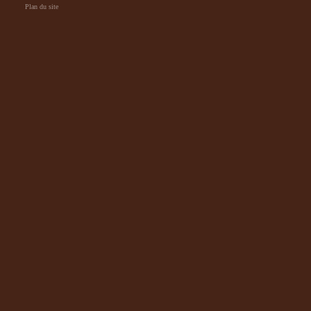
Plan du site