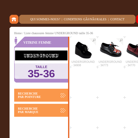
QUI SOMMES-NOUS?
|
CONDITIONS GÃ©NÃ©RALES
|
CONTACT
Home
/ Liste chaussures femme UNDERGROUND taille 35-36
VITRINE FEMME
UNDERGROUND
UNDERGROUND
UNDER
- 34908
- 34773
- 34770
TAILLE
35-36
RECHERCHE
PAR POINTURE
RECHERCHE
PAR MARQUE