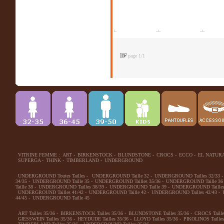
page 1/1
VITRINE FEMME :
ART
-
BIRKENSTOCK
-
BLUNDSTONE
-
CROCS
-
ECCO
-
EL NATUR
SUPERGA
-
THINK
-
TIMBERLAND
-
UNDERGROUND
UNDERGROUND Toutes Tailles
-
UNDERGROUND Taille 32
-
UNDERGROUND Tailles 32/33
-
34/35
-
UNDERGROUND Taille 35
-
UNDERGROUND Tailles 35/36
-
UNDERGROUND Taille 36
Taille 38
-
UNDERGROUND Tailles 38/39
-
UNDERGROUND Taille 39
-
UNDERGROUND Tailles
UNDERGROUND Tailles 41/42
-
UNDERGROUND Taille 42
-
UNDERGROUND Tailles 42/43
-
44/45
-
UNDERGROUND Taille 45
ART Tailles 35/36
-
BIRKENSTOCK Tailles 35/36
-
BLUNDSTONE Tailles 35/36
-
CROCS Taille
GIESSWEIN Tailles 35/36
-
HEYDUDE Tailles 35/36
-
LLOYD Tailles 35/36
-
PIKOLINOS Tailles