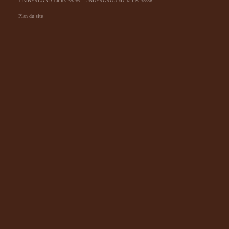
TIMBERLAND Tailles 35/36
-
UNDERGROUND Tailles 35/36
Plan du site