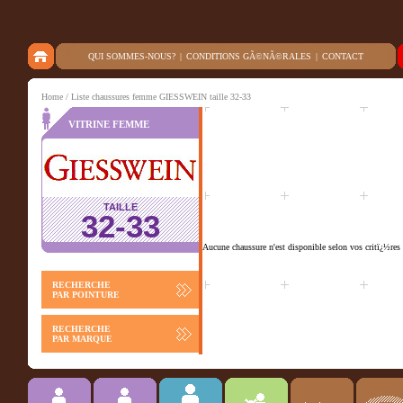
QUI SOMMES-NOUS?
|
CONDITIONS GÃ©NÃ©RALES
|
CONTACT
Home
/ Liste chaussures femme GIESSWEIN taille 32-33
VITRINE FEMME
TAILLE
32-33
Aucune chaussure n'est disponible selon vos critï¿½res 
RECHERCHE
PAR POINTURE
RECHERCHE
PAR MARQUE