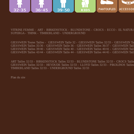
VITRINE FEMME :
ART
-
BIRKENSTOCK
-
BLUNDSTONE
-
CROCS
-
ECCO
-
EL NATUR
SUPERGA
-
THINK
-
TIMBERLAND
-
UNDERGROUND
GIESSWEIN Toutes Tailles
-
GIESSWEIN Taille 32
-
GIESSWEIN Tailles 32/33
-
GIESSWEIN Tai
GIESSWEIN Tailles 35/36
-
GIESSWEIN Taille 36
-
GIESSWEIN Tailles 36/37
-
GIESSWEIN Taill
GIESSWEIN Tailles 39/40
-
GIESSWEIN Taille 40
-
GIESSWEIN Tailles 40/41
-
GIESSWEIN Taill
GIESSWEIN Tailles 43/44
-
GIESSWEIN Taille 44
-
GIESSWEIN Tailles 44/45
-
GIESSWEIN Taill
ART Tailles 32/33
-
BIRKENSTOCK Tailles 32/33
-
BLUNDSTONE Tailles 32/33
-
CROCS Taille
GIESSWEIN Tailles 32/33
-
HEYDUDE Tailles 32/33
-
LLOYD Tailles 32/33
-
PIKOLINOS Tailles
TIMBERLAND Tailles 32/33
-
UNDERGROUND Tailles 32/33
Plan du site