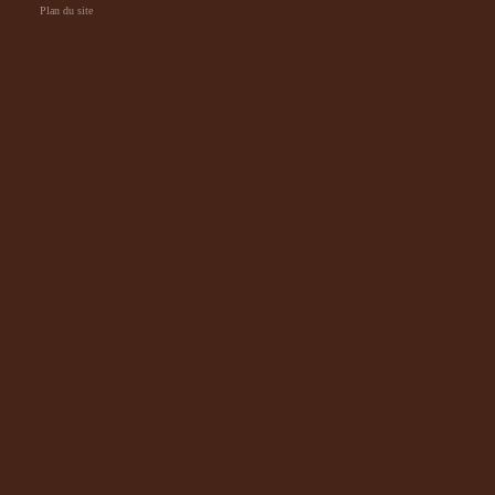
Plan du site