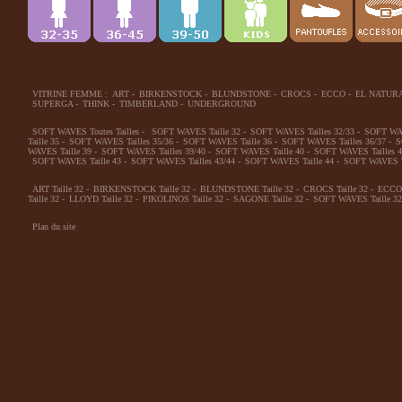
VITRINE FEMME :
ART
-
BIRKENSTOCK
-
BLUNDSTONE
-
CROCS
-
ECCO
-
EL NATUR
SUPERGA
-
THINK
-
TIMBERLAND
-
UNDERGROUND
SOFT WAVES Toutes Tailles
-
SOFT WAVES Taille 32
-
SOFT WAVES Tailles 32/33
-
SOFT WAV
Taille 35
-
SOFT WAVES Tailles 35/36
-
SOFT WAVES Taille 36
-
SOFT WAVES Tailles 36/37
-
S
WAVES Taille 39
-
SOFT WAVES Tailles 39/40
-
SOFT WAVES Taille 40
-
SOFT WAVES Tailles 4
SOFT WAVES Taille 43
-
SOFT WAVES Tailles 43/44
-
SOFT WAVES Taille 44
-
SOFT WAVES Ta
ART Taille 32
-
BIRKENSTOCK Taille 32
-
BLUNDSTONE Taille 32
-
CROCS Taille 32
-
ECCO 
Taille 32
-
LLOYD Taille 32
-
PIKOLINOS Taille 32
-
SAGONE Taille 32
-
SOFT WAVES Taille 32
Plan du site