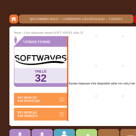
QUI SOMMES-NOUS?
|
CONDITIONS GÃ©NÃ©RALES
|
CONTACT
Home
/ Liste chaussures femme SOFT WAVES taille 32
VITRINE FEMME
TAILLE
32
Aucune chaussure n'est disponible selon vos critï¿½res 
RECHERCHE
PAR POINTURE
RECHERCHE
PAR MARQUE