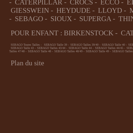
-
CATERPILLAR
-
CROCS
-
ECCO
-
E
GIESSWEIN
-
HEYDUDE
-
LLOYD
-
-
SEBAGO
-
SIOUX
-
SUPERGA
-
THI
POUR ENFANT :
BIRKENSTOCK
-
CA
SEBAGO Toutes Tailles
-
SEBAGO Taille 39
-
SEBAGO Tailles 39/40
-
SEBAGO Taille 40
-
SEB
SEBAGO Taille 43
-
SEBAGO Tailles 43/44
-
SEBAGO Taille 44
-
SEBAGO Tailles 44/45
-
SEBA
Tailles 47/48
-
SEBAGO Taille 48
-
SEBAGO Tailles 48/49
-
SEBAGO Taille 49
-
SEBAGO Tailles
Plan du site