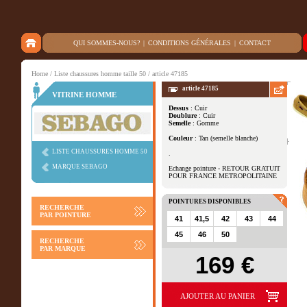
QUI SOMMES-NOUS?
|
CONDITIONS GÉNÉRALES
|
CONTACT
Home
/
Liste chaussures homme taille 50
/ article 47185
article 47185
VITRINE HOMME
Dessus
: Cuir
Doublure
: Cuir
Autres vues
Semelle
: Gomme
Couleur
: Tan (semelle blanche)
LISTE CHAUSSURES HOMME 50
.
MARQUE SEBAGO
Echange pointure - RETOUR GRATUIT
POUR FRANCE METROPOLITAINE
POINTURES DISPONIBLES
RECHERCHE
PAR POINTURE
41
41,5
42
43
44
45
46
50
RECHERCHE
PAR MARQUE
169 €
AJOUTER AU PANIER