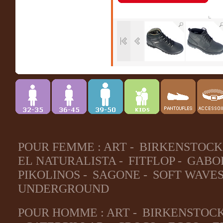
POUR FEMME :
ART
-
BIRKENSTOCK
EL NATURALISTA
-
FITFLOP
-
GABO
PIKOLINOS
-
SAGONE
-
SOFT WAVE
UNDERGROUND
POUR HOMME :
ART
-
BIRKENSTOC