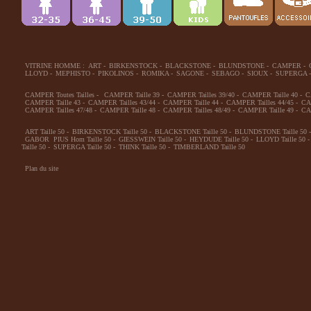
VITRINE HOMME :
ART
-
BIRKENSTOCK
-
BLACKSTONE
-
BLUNDSTONE
-
CAMPER
-
LLOYD
-
MEPHISTO
-
PIKOLINOS
-
ROMIKA
-
SAGONE
-
SEBAGO
-
SIOUX
-
SUPERGA
-
CAMPER Toutes Tailles
-
CAMPER Taille 39
-
CAMPER Tailles 39/40
-
CAMPER Taille 40
-
C
CAMPER Taille 43
-
CAMPER Tailles 43/44
-
CAMPER Taille 44
-
CAMPER Tailles 44/45
-
CA
CAMPER Tailles 47/48
-
CAMPER Taille 48
-
CAMPER Tailles 48/49
-
CAMPER Taille 49
-
CA
ART Taille 50
-
BIRKENSTOCK Taille 50
-
BLACKSTONE Taille 50
-
BLUNDSTONE Taille 50
-
GABOR PIUS Hom Taille 50
-
GIESSWEIN Taille 50
-
HEYDUDE Taille 50
-
LLOYD Taille 50
-
Taille 50
-
SUPERGA Taille 50
-
THINK Taille 50
-
TIMBERLAND Taille 50
Plan du site