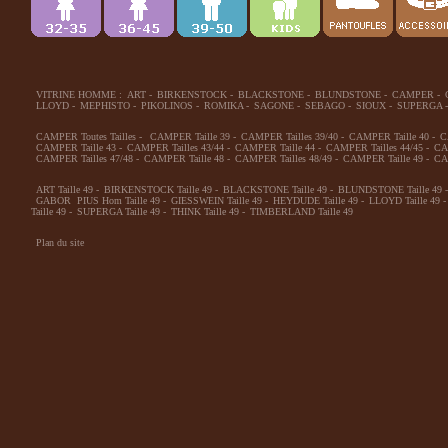
VITRINE HOMME :
ART
-
BIRKENSTOCK
-
BLACKSTONE
-
BLUNDSTONE
-
CAMPER
-
LLOYD
-
MEPHISTO
-
PIKOLINOS
-
ROMIKA
-
SAGONE
-
SEBAGO
-
SIOUX
-
SUPERGA
-
CAMPER Toutes Tailles
-
CAMPER Taille 39
-
CAMPER Tailles 39/40
-
CAMPER Taille 40
-
C
CAMPER Taille 43
-
CAMPER Tailles 43/44
-
CAMPER Taille 44
-
CAMPER Tailles 44/45
-
CA
CAMPER Tailles 47/48
-
CAMPER Taille 48
-
CAMPER Tailles 48/49
-
CAMPER Taille 49
-
CA
ART Taille 49
-
BIRKENSTOCK Taille 49
-
BLACKSTONE Taille 49
-
BLUNDSTONE Taille 49
-
GABOR PIUS Hom Taille 49
-
GIESSWEIN Taille 49
-
HEYDUDE Taille 49
-
LLOYD Taille 49
-
Taille 49
-
SUPERGA Taille 49
-
THINK Taille 49
-
TIMBERLAND Taille 49
Plan du site