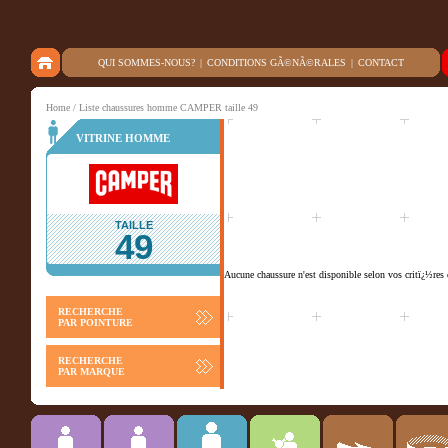
QUI SOMMES-NOUS?
|
CONDITIONS GÃ©NÃ©RALES
|
CONTACT
Home
/ Liste chaussures homme CAMPER taille 49
VITRINE HOMME
TAILLE
49
Aucune chaussure n'est disponible selon vos critï¿½res 
RECHERCHE
PAR POINTURE
RECHERCHE
PAR MARQUE