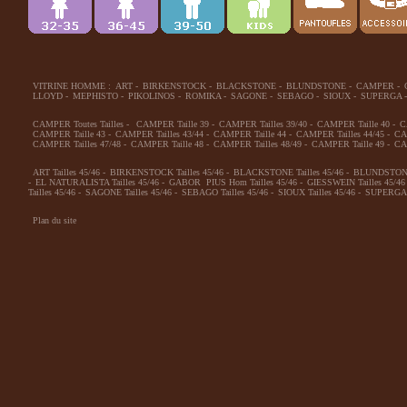
VITRINE HOMME :
ART
-
BIRKENSTOCK
-
BLACKSTONE
-
BLUNDSTONE
-
CAMPER
-
LLOYD
-
MEPHISTO
-
PIKOLINOS
-
ROMIKA
-
SAGONE
-
SEBAGO
-
SIOUX
-
SUPERGA
-
CAMPER Toutes Tailles
-
CAMPER Taille 39
-
CAMPER Tailles 39/40
-
CAMPER Taille 40
-
C
CAMPER Taille 43
-
CAMPER Tailles 43/44
-
CAMPER Taille 44
-
CAMPER Tailles 44/45
-
CA
CAMPER Tailles 47/48
-
CAMPER Taille 48
-
CAMPER Tailles 48/49
-
CAMPER Taille 49
-
CA
ART Tailles 45/46
-
BIRKENSTOCK Tailles 45/46
-
BLACKSTONE Tailles 45/46
-
BLUNDSTONE 
-
EL NATURALISTA Tailles 45/46
-
GABOR PIUS Hom Tailles 45/46
-
GIESSWEIN Tailles 45/46
Tailles 45/46
-
SAGONE Tailles 45/46
-
SEBAGO Tailles 45/46
-
SIOUX Tailles 45/46
-
SUPERGA T
Plan du site