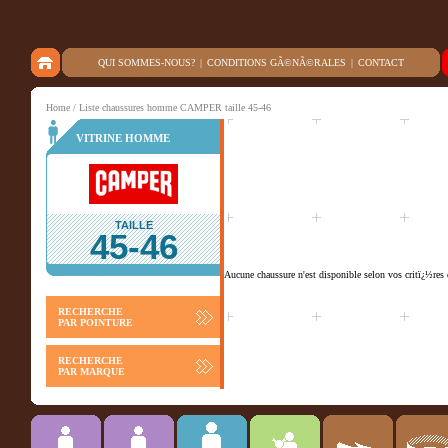
QUI SOMMES-NOUS?
|
CONDITIONS GÃ©NÃ©RALES
|
CONTACT
Home
/ Liste chaussures homme CAMPER taille 45-46
VITRINE HOMME
TAILLE
45-46
Aucune chaussure n'est disponible selon vos critï¿½res 
RECHERCHE
PAR POINTURE
RECHERCHE
PAR MARQUE