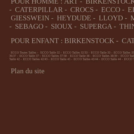
POUR HOMME :
ART
-
BIRKENSTOC
-
CATERPILLAR
-
CROCS
-
ECCO
-
E
GIESSWEIN
-
HEYDUDE
-
LLOYD
-
-
SEBAGO
-
SIOUX
-
SUPERGA
-
THI
POUR ENFANT :
BIRKENSTOCK
-
CA
ECCO Toutes Tailles
-
ECCO Taille 32
-
ECCO Tailles 32/33
-
ECCO Taille 33
-
ECCO Tailles 3
36/37
-
ECCO Taille 37
-
ECCO Tailles 37/38
-
ECCO Taille 38
-
ECCO Tailles 38/39
-
ECCO Tail
Taille 42
-
ECCO Tailles 42/43
-
ECCO Taille 43
-
ECCO Tailles 43/44
-
ECCO Taille 44
-
ECCO Ta
Plan du site