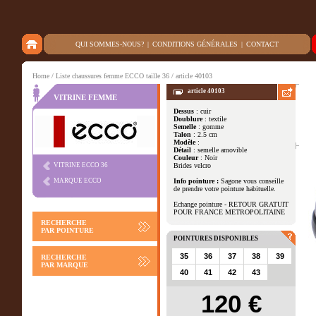
QUI SOMMES-NOUS?
|
CONDITIONS GÉNÉRALES
|
CONTACT
Home
/
Liste chaussures femme ECCO taille 36
/ article 40103
article 40103
VITRINE FEMME
Dessus
: cuir
Doublure
: textile
Autres vues
Semelle
: gomme
Talon
: 2.5 cm
Modèle
:
Détail
: semelle amovible
Couleur
: Noir
VITRINE ECCO 36
Brides velcro
MARQUE ECCO
Info pointure :
Sagone vous conseille
de prendre votre pointure habituelle.
Echange pointure - RETOUR GRATUIT
POUR FRANCE METROPOLITAINE
RECHERCHE
PAR POINTURE
POINTURES DISPONIBLES
35
36
37
38
39
RECHERCHE
PAR MARQUE
40
41
42
43
120 €