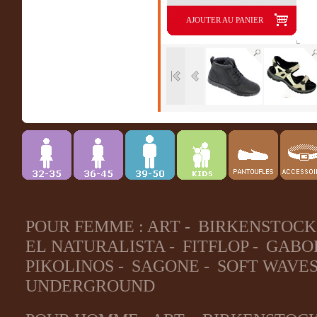
AJOUTER AU PANIER
POUR FEMME :
ART
-
BIRKENSTOCK
EL NATURALISTA
-
FITFLOP
-
GABO
PIKOLINOS
-
SAGONE
-
SOFT WAVE
UNDERGROUND