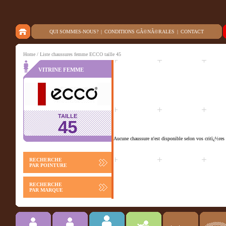
QUI SOMMES-NOUS?
|
CONDITIONS GÃ©NÃ©RALES
|
CONTACT
Home
/ Liste chaussures femme ECCO taille 45
VITRINE FEMME
TAILLE
45
Aucune chaussure n'est disponible selon vos critï¿½res 
RECHERCHE
PAR POINTURE
RECHERCHE
PAR MARQUE