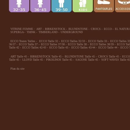
VITRINE FEMME :
ART
-
BIRKENSTOCK
-
BLUNDSTONE
-
CROCS
-
ECCO
-
EL NATUR
SUPERGA
-
THINK
-
TIMBERLAND
-
UNDERGROUND
ECCO Toutes Tailles
-
ECCO Taille 32
-
ECCO Tailles 32/33
-
ECCO Taille 33
-
ECCO Tailles 3
36/37
-
ECCO Taille 37
-
ECCO Tailles 37/38
-
ECCO Taille 38
-
ECCO Tailles 38/39
-
ECCO Tail
Taille 42
-
ECCO Tailles 42/43
-
ECCO Taille 43
-
ECCO Tailles 43/44
-
ECCO Taille 44
-
ECCO Ta
ART Taille 45
-
BIRKENSTOCK Taille 45
-
BLUNDSTONE Taille 45
-
CROCS Taille 45
-
ECCO 
Taille 45
-
LLOYD Taille 45
-
PIKOLINOS Taille 45
-
SAGONE Taille 45
-
SOFT WAVES Taille 45
Plan du site