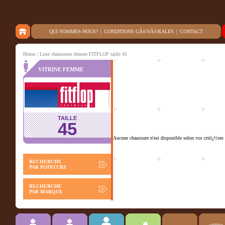
QUI SOMMES-NOUS?
|
CONDITIONS GÃ©NÃ©RALES
|
CONTACT
Home
/ Liste chaussures femme FITFLOP taille 45
VITRINE FEMME
TAILLE
45
Aucune chaussure n'est disponible selon vos critï¿½res 
RECHERCHE
PAR POINTURE
RECHERCHE
PAR MARQUE