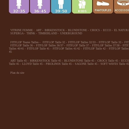
VITRINE FEMME :
ART
-
BIRKENSTOCK
-
BLUNDSTONE
-
CROCS
-
ECCO
-
EL NATUR
SUPERGA
-
THINK
-
TIMBERLAND
-
UNDERGROUND
FITFLOP Toutes Tailles
-
FITFLOP Taille 32
-
FITFLOP Tailles 32/33
-
FITFLOP Taille 33
-
FIT
FITFLOP Taille 36
-
FITFLOP Tailles 36/37
-
FITFLOP Taille 37
-
FITFLOP Tailles 37/38
-
FITF
Tailles 40/41
-
FITFLOP Taille 41
-
FITFLOP Tailles 41/42
-
FITFLOP Taille 42
-
FITFLOP Tailles
45
ART Taille 45
-
BIRKENSTOCK Taille 45
-
BLUNDSTONE Taille 45
-
CROCS Taille 45
-
ECCO 
Taille 45
-
LLOYD Taille 45
-
PIKOLINOS Taille 45
-
SAGONE Taille 45
-
SOFT WAVES Taille 45
Plan du site