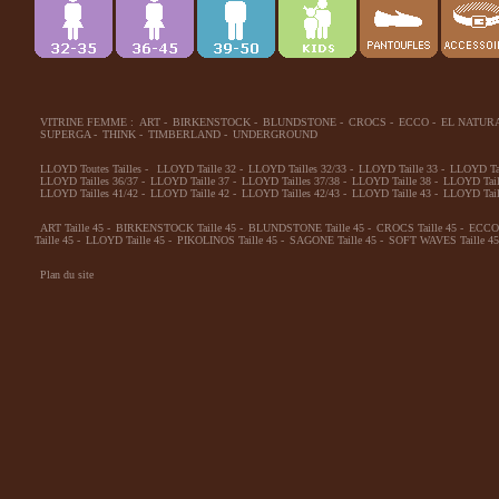
VITRINE FEMME :
ART
-
BIRKENSTOCK
-
BLUNDSTONE
-
CROCS
-
ECCO
-
EL NATUR
SUPERGA
-
THINK
-
TIMBERLAND
-
UNDERGROUND
LLOYD Toutes Tailles
-
LLOYD Taille 32
-
LLOYD Tailles 32/33
-
LLOYD Taille 33
-
LLOYD Tai
LLOYD Tailles 36/37
-
LLOYD Taille 37
-
LLOYD Tailles 37/38
-
LLOYD Taille 38
-
LLOYD Tail
LLOYD Tailles 41/42
-
LLOYD Taille 42
-
LLOYD Tailles 42/43
-
LLOYD Taille 43
-
LLOYD Tail
ART Taille 45
-
BIRKENSTOCK Taille 45
-
BLUNDSTONE Taille 45
-
CROCS Taille 45
-
ECCO 
Taille 45
-
LLOYD Taille 45
-
PIKOLINOS Taille 45
-
SAGONE Taille 45
-
SOFT WAVES Taille 45
Plan du site