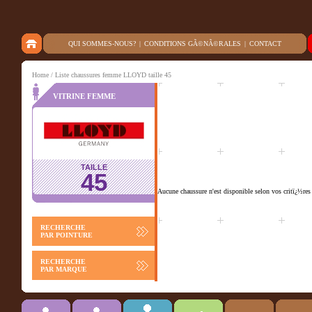
QUI SOMMES-NOUS?
|
CONDITIONS GÃ©NÃ©RALES
|
CONTACT
Home
/ Liste chaussures femme LLOYD taille 45
VITRINE FEMME
TAILLE
45
Aucune chaussure n'est disponible selon vos critï¿½res
RECHERCHE
PAR POINTURE
RECHERCHE
PAR MARQUE