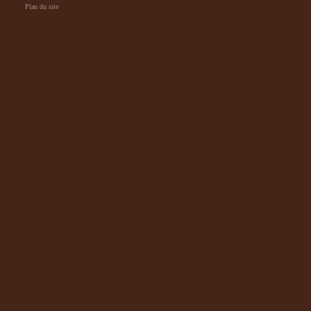
Plan du site