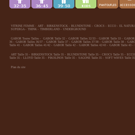
VITRINE FEMME :
ART
-
BIRKENSTOCK
-
BLUNDSTONE
-
CROCS
-
ECCO
-
EL NATUR
SUPERGA
-
THINK
-
TIMBERLAND
-
UNDERGROUND
GABOR Toutes Tailles
-
GABOR Taille 32
-
GABOR Tailles 32/33
-
GABOR Taille 33
-
GABOR T
36
-
GABOR Tailles 36/37
-
GABOR Taille 37
-
GABOR Tailles 37/38
-
GABOR Taille 38
-
GABOR
Taille 41
-
GABOR Tailles 41/42
-
GABOR Taille 42
-
GABOR Tailles 42/43
-
GABOR Taille 43
-
ART Taille 35
-
BIRKENSTOCK Taille 35
-
BLUNDSTONE Taille 35
-
CROCS Taille 35
-
ECCO 
Taille 35
-
LLOYD Taille 35
-
PIKOLINOS Taille 35
-
SAGONE Taille 35
-
SOFT WAVES Taille 35
Plan du site