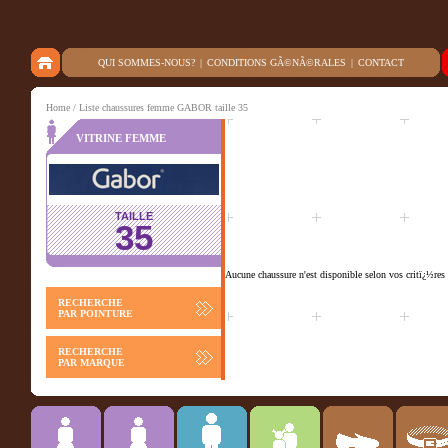
QUI SOMMES-NOUS?
|
CONDITIONS GÃ©NÃ©RALES
|
CONTACT
Home
/ Liste chaussures femme GABOR taille 35
VITRINE FEMME
TAILLE
35
Aucune chaussure n'est disponible selon vos critï¿½res 
RECHERCHE
PAR POINTURE
RECHERCHE
PAR MARQUE