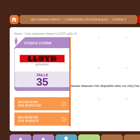
QUI SOMMES-NOUS?
|
CONDITIONS GÃ©NÃ©RALES
|
CONTACT
Home
/ Liste chaussures femme LLOYD taille 35
VITRINE FEMME
TAILLE
35
Aucune chaussure n'est disponible selon vos critï¿½res
RECHERCHE
PAR POINTURE
RECHERCHE
PAR MARQUE