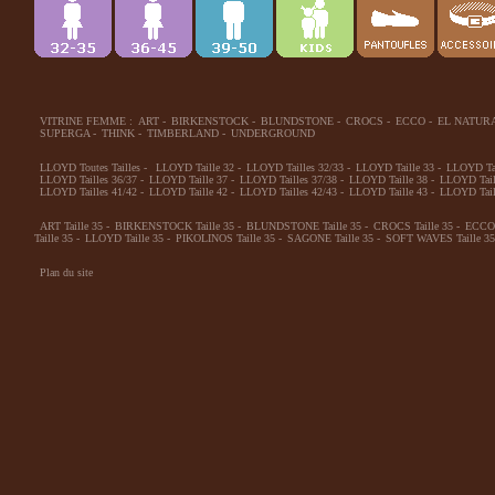
VITRINE FEMME :
ART
-
BIRKENSTOCK
-
BLUNDSTONE
-
CROCS
-
ECCO
-
EL NATUR
SUPERGA
-
THINK
-
TIMBERLAND
-
UNDERGROUND
LLOYD Toutes Tailles
-
LLOYD Taille 32
-
LLOYD Tailles 32/33
-
LLOYD Taille 33
-
LLOYD Tai
LLOYD Tailles 36/37
-
LLOYD Taille 37
-
LLOYD Tailles 37/38
-
LLOYD Taille 38
-
LLOYD Tail
LLOYD Tailles 41/42
-
LLOYD Taille 42
-
LLOYD Tailles 42/43
-
LLOYD Taille 43
-
LLOYD Tail
ART Taille 35
-
BIRKENSTOCK Taille 35
-
BLUNDSTONE Taille 35
-
CROCS Taille 35
-
ECCO 
Taille 35
-
LLOYD Taille 35
-
PIKOLINOS Taille 35
-
SAGONE Taille 35
-
SOFT WAVES Taille 35
Plan du site