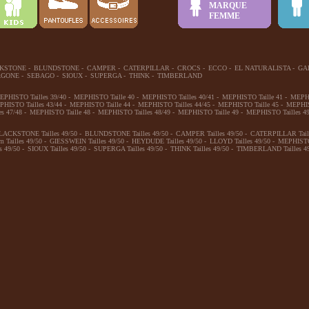
MARQUE
FEMME
KSTONE
-
BLUNDSTONE
-
CAMPER
-
CATERPILLAR
-
CROCS
-
ECCO
-
EL NATURALISTA
-
GA
AGONE
-
SEBAGO
-
SIOUX
-
SUPERGA
-
THINK
-
TIMBERLAND
EPHISTO Tailles 39/40
-
MEPHISTO Taille 40
-
MEPHISTO Tailles 40/41
-
MEPHISTO Taille 41
-
MEPHI
HISTO Tailles 43/44
-
MEPHISTO Taille 44
-
MEPHISTO Tailles 44/45
-
MEPHISTO Taille 45
-
MEPHIS
s 47/48
-
MEPHISTO Taille 48
-
MEPHISTO Tailles 48/49
-
MEPHISTO Taille 49
-
MEPHISTO Tailles 49
LACKSTONE Tailles 49/50
-
BLUNDSTONE Tailles 49/50
-
CAMPER Tailles 49/50
-
CATERPILLAR Taill
Tailles 49/50
-
GIESSWEIN Tailles 49/50
-
HEYDUDE Tailles 49/50
-
LLOYD Tailles 49/50
-
MEPHISTO 
s 49/50
-
SIOUX Tailles 49/50
-
SUPERGA Tailles 49/50
-
THINK Tailles 49/50
-
TIMBERLAND Tailles 49