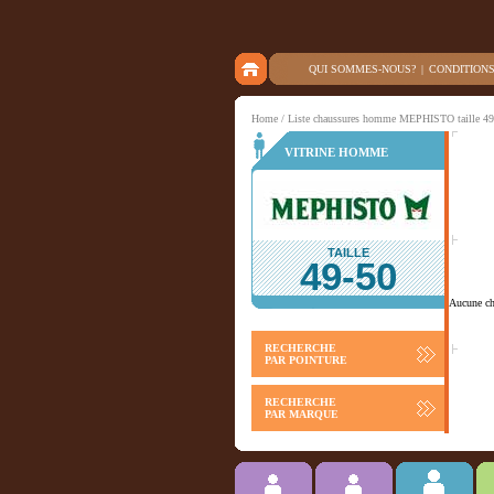
QUI SOMMES-NOUS?
|
CONDITION
Home
/ Liste chaussures homme MEPHISTO taille 49
VITRINE HOMME
TAILLE
49-50
Aucune cha
RECHERCHE
PAR POINTURE
RECHERCHE
PAR MARQUE
Chausson
ACCESSOIRES