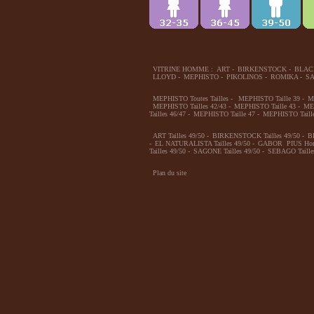
VITRINE HOMME :
ART
-
BIRKENSTOCK
-
BLAC
LLOYD
-
MEPHISTO
-
PIKOLINOS
-
ROMIKA
-
S
MEPHISTO Toutes Tailles
-
MEPHISTO Taille 39
-
M
MEPHISTO Tailles 42/43
-
MEPHISTO Taille 43
-
MEP
Tailles 46/47
-
MEPHISTO Taille 47
-
MEPHISTO Taille
ART Tailles 49/50
-
BIRKENSTOCK Tailles 49/50
-
B
-
EL NATURALISTA Tailles 49/50
-
GABOR PIUS Hom 
Tailles 49/50
-
SAGONE Tailles 49/50
-
SEBAGO Taille
Plan du site