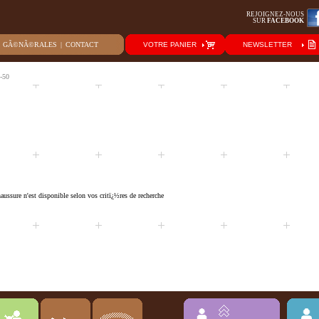
REJOIGNEZ-NOUS
SUR
FACEBOOK
S GÃ©NÃ©RALES
|
CONTACT
VOTRE PANIER
NEWSLETTER
-50
ussure n'est disponible selon vos critï¿½res de recherche