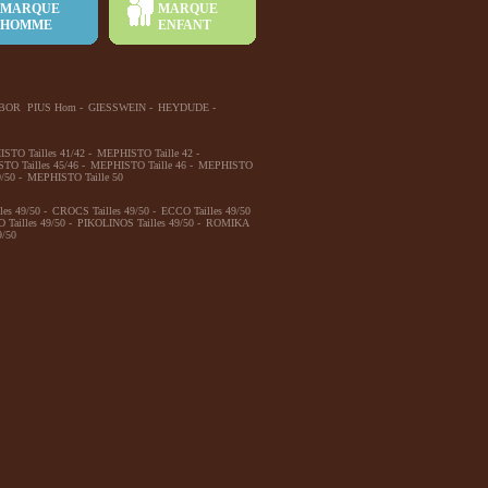
MARQUE
MARQUE
HOMME
ENFANT
BOR PIUS Hom
-
GIESSWEIN
-
HEYDUDE
-
STO Tailles 41/42
-
MEPHISTO Taille 42
-
TO Tailles 45/46
-
MEPHISTO Taille 46
-
MEPHISTO
/50
-
MEPHISTO Taille 50
es 49/50
-
CROCS Tailles 49/50
-
ECCO Tailles 49/50
Tailles 49/50
-
PIKOLINOS Tailles 49/50
-
ROMIKA
/50