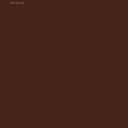
Plan du site