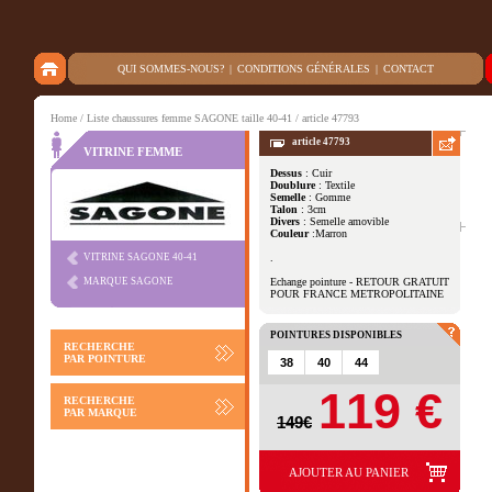
QUI SOMMES-NOUS?
|
CONDITIONS GÉNÉRALES
|
CONTACT
Home
/
Liste chaussures femme SAGONE taille 40-41
/ article 47793
article 47793
VITRINE FEMME
Dessus
: Cuir
Doublure
: Textile
Autres vues
Semelle
: Gomme
Talon
: 3cm
Divers
: Semelle amovible
Couleur
:Marron
VITRINE SAGONE 40-41
.
MARQUE SAGONE
Echange pointure - RETOUR GRATUIT
POUR FRANCE METROPOLITAINE
POINTURES DISPONIBLES
RECHERCHE
PAR POINTURE
38
40
44
119 €
RECHERCHE
PAR MARQUE
149€
AJOUTER AU PANIER