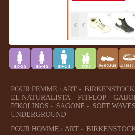
POUR FEMME :
ART
-
BIRKENSTOCK
EL NATURALISTA
-
FITFLOP
-
GABO
PIKOLINOS
-
SAGONE
-
SOFT WAVE
UNDERGROUND
POUR HOMME :
ART
-
BIRKENSTOC