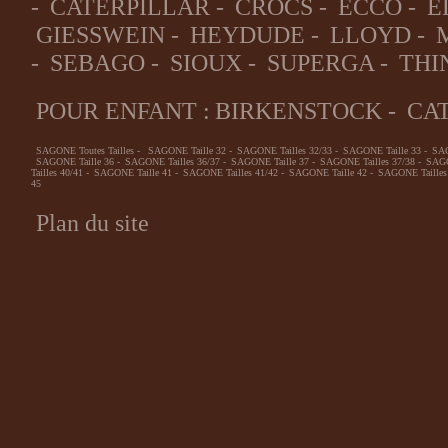
-
CATERPILLAR
-
CROCS
-
ECCO
-
E
GIESSWEIN
-
HEYDUDE
-
LLOYD
-
-
SEBAGO
-
SIOUX
-
SUPERGA
-
THI
POUR ENFANT :
BIRKENSTOCK
-
CA
SAGONE Toutes Tailles
-
SAGONE Taille 32
-
SAGONE Tailles 32/33
-
SAGONE Taille 33
-
SAG
SAGONE Taille 36
-
SAGONE Tailles 36/37
-
SAGONE Taille 37
-
SAGONE Tailles 37/38
-
SAGO
Tailles 40/41
-
SAGONE Taille 41
-
SAGONE Tailles 41/42
-
SAGONE Taille 42
-
SAGONE Tailles
45
Plan du site