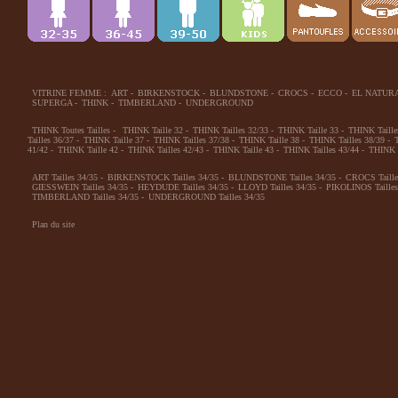
VITRINE FEMME :
ART
-
BIRKENSTOCK
-
BLUNDSTONE
-
CROCS
-
ECCO
-
EL NATUR
SUPERGA
-
THINK
-
TIMBERLAND
-
UNDERGROUND
THINK Toutes Tailles
-
THINK Taille 32
-
THINK Tailles 32/33
-
THINK Taille 33
-
THINK Taille
Tailles 36/37
-
THINK Taille 37
-
THINK Tailles 37/38
-
THINK Taille 38
-
THINK Tailles 38/39
-
41/42
-
THINK Taille 42
-
THINK Tailles 42/43
-
THINK Taille 43
-
THINK Tailles 43/44
-
THINK T
ART Tailles 34/35
-
BIRKENSTOCK Tailles 34/35
-
BLUNDSTONE Tailles 34/35
-
CROCS Taille
GIESSWEIN Tailles 34/35
-
HEYDUDE Tailles 34/35
-
LLOYD Tailles 34/35
-
PIKOLINOS Tailles
TIMBERLAND Tailles 34/35
-
UNDERGROUND Tailles 34/35
Plan du site