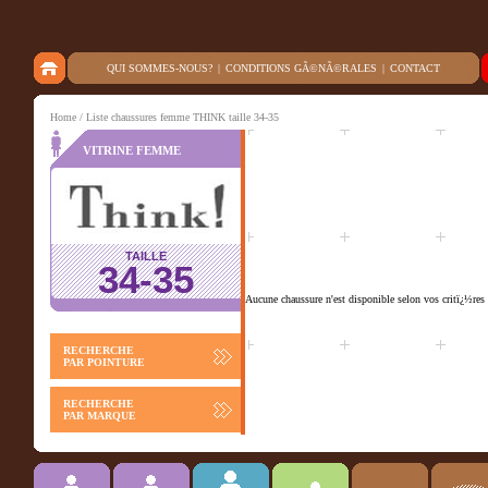
QUI SOMMES-NOUS?
|
CONDITIONS GÃ©NÃ©RALES
|
CONTACT
Home
/ Liste chaussures femme THINK taille 34-35
VITRINE FEMME
TAILLE
34-35
Aucune chaussure n'est disponible selon vos critï¿½res 
RECHERCHE
PAR POINTURE
RECHERCHE
PAR MARQUE