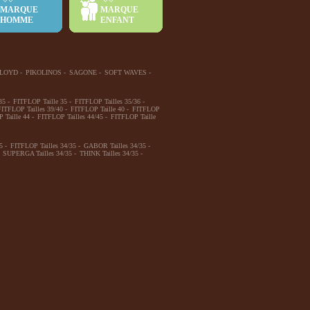
MARQUE
MARQUE
HOMME
ENFANT
LOYD
-
PIKOLINOS
-
SAGONE
-
SOFT WAVES
-
35
-
FITFLOP Taille 35
-
FITFLOP Tailles 35/36
-
FITFLOP Tailles 39/40
-
FITFLOP Taille 40
-
FITFLOP
 Taille 44
-
FITFLOP Tailles 44/45
-
FITFLOP Taille
5
-
FITFLOP Tailles 34/35
-
GABOR Tailles 34/35
-
SUPERGA Tailles 34/35
-
THINK Tailles 34/35
-