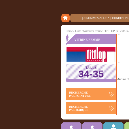
QUI SOMMES-NOUS?
|
CONDITION
Home
/ Liste chaussures femme FITFLOP taille 34-35
VITRINE FEMME
TAILLE
34-35
Aucune cha
RECHERCHE
PAR POINTURE
RECHERCHE
PAR MARQUE
Chausson
ACCESSOIRES