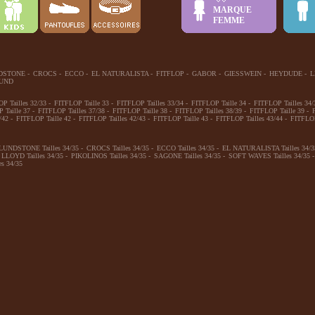
MARQUE
FEMME
DSTONE
-
CROCS
-
ECCO
-
EL NATURALISTA
-
FITFLOP
-
GABOR
-
GIESSWEIN
-
HEYDUDE
-
L
UND
P Tailles 32/33
-
FITFLOP Taille 33
-
FITFLOP Tailles 33/34
-
FITFLOP Taille 34
-
FITFLOP Tailles 34/
 Taille 37
-
FITFLOP Tailles 37/38
-
FITFLOP Taille 38
-
FITFLOP Tailles 38/39
-
FITFLOP Taille 39
-
/42
-
FITFLOP Taille 42
-
FITFLOP Tailles 42/43
-
FITFLOP Taille 43
-
FITFLOP Tailles 43/44
-
FITFLOP
LUNDSTONE Tailles 34/35
-
CROCS Tailles 34/35
-
ECCO Tailles 34/35
-
EL NATURALISTA Tailles 34/3
LLOYD Tailles 34/35
-
PIKOLINOS Tailles 34/35
-
SAGONE Tailles 34/35
-
SOFT WAVES Tailles 34/35
-
s 34/35