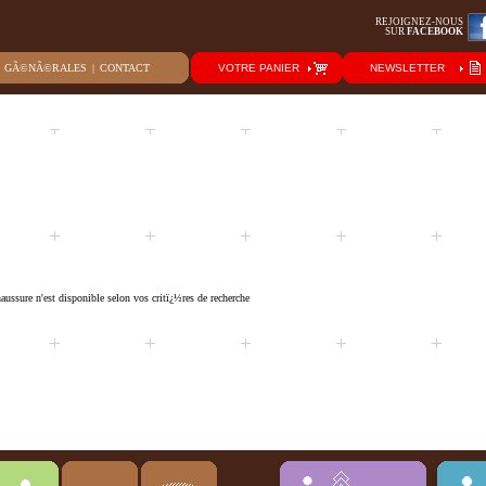
REJOIGNEZ-NOUS
SUR
FACEBOOK
S GÃ©NÃ©RALES
|
CONTACT
VOTRE PANIER
NEWSLETTER
ussure n'est disponible selon vos critï¿½res de recherche