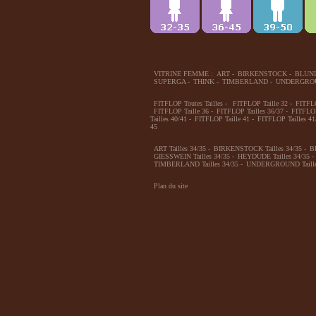
VITRINE FEMME :
ART
-
BIRKENSTOCK
-
BLUN
SUPERGA
-
THINK
-
TIMBERLAND
-
UNDERGRO
FITFLOP Toutes Tailles
-
FITFLOP Taille 32
-
FITFLO
FITFLOP Taille 36
-
FITFLOP Tailles 36/37
-
FITFLOP
Tailles 40/41
-
FITFLOP Taille 41
-
FITFLOP Tailles 41
45
ART Tailles 34/35
-
BIRKENSTOCK Tailles 34/35
-
B
GIESSWEIN Tailles 34/35
-
HEYDUDE Tailles 34/35
-
TIMBERLAND Tailles 34/35
-
UNDERGROUND Taille
Plan du site