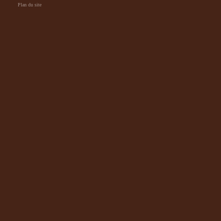
Plan du site