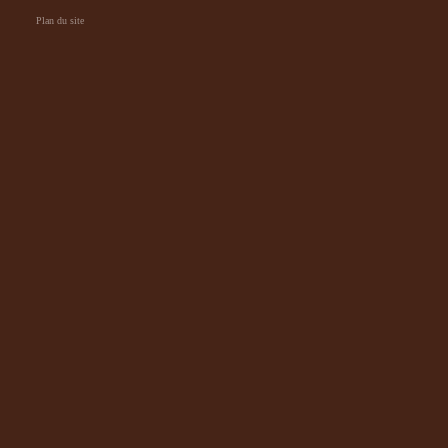
Plan du site