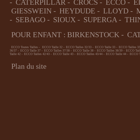
-
CATERPILLAR
-
CROCS
-
ECCO
-
E
GIESSWEIN
-
HEYDUDE
-
LLOYD
-
-
SEBAGO
-
SIOUX
-
SUPERGA
-
THI
POUR ENFANT :
BIRKENSTOCK
-
CA
ECCO Toutes Tailles
-
ECCO Taille 32
-
ECCO Tailles 32/33
-
ECCO Taille 33
-
ECCO Tailles 3
36/37
-
ECCO Taille 37
-
ECCO Tailles 37/38
-
ECCO Taille 38
-
ECCO Tailles 38/39
-
ECCO Tail
Taille 42
-
ECCO Tailles 42/43
-
ECCO Taille 43
-
ECCO Tailles 43/44
-
ECCO Taille 44
-
ECCO Ta
Plan du site