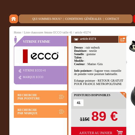
QUI SOMMES-NOUS?
|
CONDITIONS GÉNÉRALES
|
CONTACT
Home
/
Liste chaussures femme ECCO taille 41
/ article 43274
article 43274
VITRINE FEMME
Dessus
: cuir nubuck
Doublure
: textile
Autres vues
Semelle
: gomme
Talon
:
Modèle
:
Couleur
: Marine /Gris
VITRINE ECCO 41
Info pointure :
Sagone vous conseille
de prendre votre pointure habituelle.
MARQUE ECCO
Echange pointure - RETOUR GRATUIT
POUR FRANCE METROPOLITAINE
RECHERCHE
POINTURES DISPONIBLES
PAR POINTURE
41
RECHERCHE
89 €
PAR MARQUE
115€
AJOUTER AU PANIER