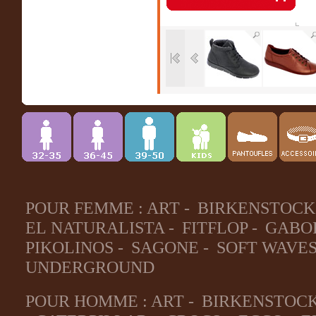
POUR FEMME :
ART
-
BIRKENSTOCK
EL NATURALISTA
-
FITFLOP
-
GABO
PIKOLINOS
-
SAGONE
-
SOFT WAVE
UNDERGROUND
POUR HOMME :
ART
-
BIRKENSTOC