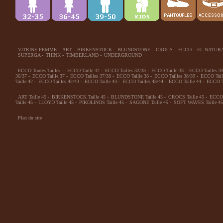
VITRINE FEMME :
ART
-
BIRKENSTOCK
-
BLUNDSTONE
-
CROCS
-
ECCO
-
EL NATUR
SUPERGA
-
THINK
-
TIMBERLAND
-
UNDERGROUND
ECCO Toutes Tailles
-
ECCO Taille 32
-
ECCO Tailles 32/33
-
ECCO Taille 33
-
ECCO Tailles 3
36/37
-
ECCO Taille 37
-
ECCO Tailles 37/38
-
ECCO Taille 38
-
ECCO Tailles 38/39
-
ECCO Tail
Taille 42
-
ECCO Tailles 42/43
-
ECCO Taille 43
-
ECCO Tailles 43/44
-
ECCO Taille 44
-
ECCO Ta
ART Taille 45
-
BIRKENSTOCK Taille 45
-
BLUNDSTONE Taille 45
-
CROCS Taille 45
-
ECCO 
Taille 45
-
LLOYD Taille 45
-
PIKOLINOS Taille 45
-
SAGONE Taille 45
-
SOFT WAVES Taille 45
Plan du site