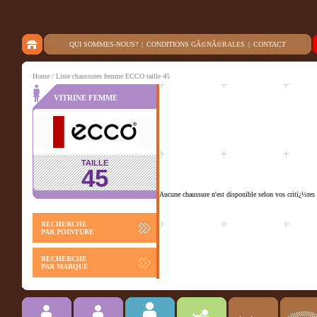
QUI SOMMES-NOUS?
|
CONDITIONS GÃ©NÃ©RALES
|
CONTACT
Home
/ Liste chaussures femme ECCO taille 45
VITRINE FEMME
TAILLE
45
Aucune chaussure n'est disponible selon vos critï¿½res 
RECHERCHE
PAR POINTURE
RECHERCHE
PAR MARQUE