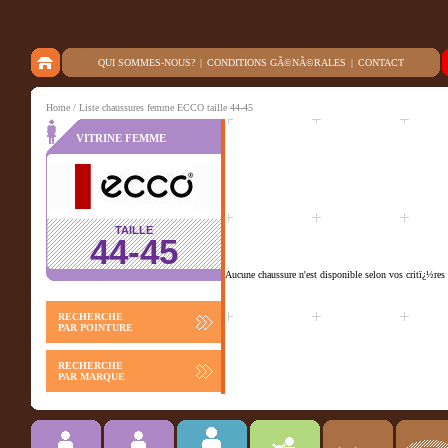
QUI SOMMES-NOUS?
|
CONDITIONS GÃ©NÃ©RALES
|
CONTACT
Home
/ Liste chaussures femme ECCO taille 44-45
VITRINE FEMME
TAILLE
44-45
Aucune chaussure n'est disponible selon vos critï¿½res 
RECHERCHE
PAR POINTURE
RECHERCHE
PAR MARQUE