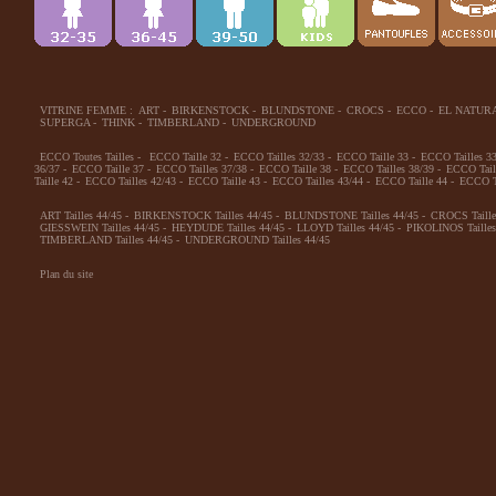
VITRINE FEMME :
ART
-
BIRKENSTOCK
-
BLUNDSTONE
-
CROCS
-
ECCO
-
EL NATUR
SUPERGA
-
THINK
-
TIMBERLAND
-
UNDERGROUND
ECCO Toutes Tailles
-
ECCO Taille 32
-
ECCO Tailles 32/33
-
ECCO Taille 33
-
ECCO Tailles 3
36/37
-
ECCO Taille 37
-
ECCO Tailles 37/38
-
ECCO Taille 38
-
ECCO Tailles 38/39
-
ECCO Tail
Taille 42
-
ECCO Tailles 42/43
-
ECCO Taille 43
-
ECCO Tailles 43/44
-
ECCO Taille 44
-
ECCO Ta
ART Tailles 44/45
-
BIRKENSTOCK Tailles 44/45
-
BLUNDSTONE Tailles 44/45
-
CROCS Taille
GIESSWEIN Tailles 44/45
-
HEYDUDE Tailles 44/45
-
LLOYD Tailles 44/45
-
PIKOLINOS Tailles
TIMBERLAND Tailles 44/45
-
UNDERGROUND Tailles 44/45
Plan du site