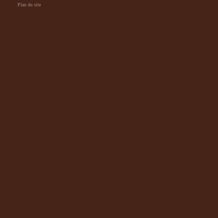
Plan du site