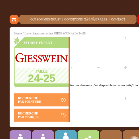
QUI SOMMES-NOUS?
|
CONDITIONS GÃ©NÃ©RALES
|
CONTACT
Home
/ Liste chaussures enfant GIESSWEIN taille 24-25
VITRINE ENFANT
TAILLE
24-25
Aucune chaussure n'est disponible selon vos critï¿½res 
RECHERCHE
PAR POINTURE
RECHERCHE
PAR MARQUE