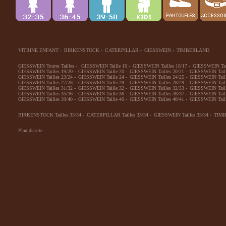
VITRINE ENFANT :
BIRKENSTOCK
-
CATERPILLAR
-
GIESSWEIN
-
TIMBERLAND
GIESSWEIN Toutes Tailles
-
GIESSWEIN Taille 16
-
GIESSWEIN Tailles 16/17
-
GIESSWEIN Tai
GIESSWEIN Tailles 19/20
-
GIESSWEIN Taille 20
-
GIESSWEIN Tailles 20/21
-
GIESSWEIN Taill
GIESSWEIN Tailles 23/24
-
GIESSWEIN Taille 24
-
GIESSWEIN Tailles 24/25
-
GIESSWEIN Taill
GIESSWEIN Tailles 27/28
-
GIESSWEIN Taille 28
-
GIESSWEIN Tailles 28/29
-
GIESSWEIN Taill
GIESSWEIN Tailles 31/32
-
GIESSWEIN Taille 32
-
GIESSWEIN Tailles 32/33
-
GIESSWEIN Taill
GIESSWEIN Tailles 35/36
-
GIESSWEIN Taille 36
-
GIESSWEIN Tailles 36/37
-
GIESSWEIN Taill
GIESSWEIN Tailles 39/40
-
GIESSWEIN Taille 40
-
GIESSWEIN Tailles 40/41
-
GIESSWEIN Taill
BIRKENSTOCK Tailles 33/34
-
CATERPILLAR Tailles 33/34
-
GIESSWEIN Tailles 33/34
-
TIMB
Plan du site