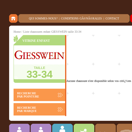
QUI SOMMES-NOUS?
|
CONDITIONS GÃ©NÃ©RALES
|
CONTACT
Home
/ Liste chaussures enfant GIESSWEIN taille 33-34
VITRINE ENFANT
TAILLE
33-34
Aucune chaussure n'est disponible selon vos critï¿½res 
RECHERCHE
PAR POINTURE
RECHERCHE
PAR MARQUE