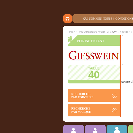
QUI SOMMES-NOUS?
|
CONDITION
Home
/ Liste chaussures enfant GIESSWEIN taille 40
VITRINE ENFANT
TAILLE
40
Aucune cha
RECHERCHE
PAR POINTURE
RECHERCHE
PAR MARQUE
Chausson
ACCESSOIRES