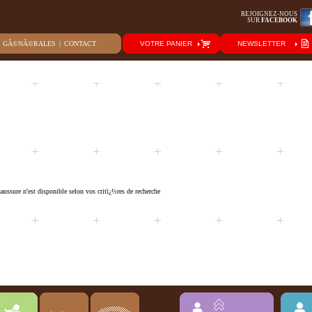
REJOIGNEZ-NOUS
SUR
FACEBOOK
S GÃ©NÃ©RALES
|
CONTACT
VOTRE PANIER
NEWSLETTER
ussure n'est disponible selon vos critï¿½res de recherche