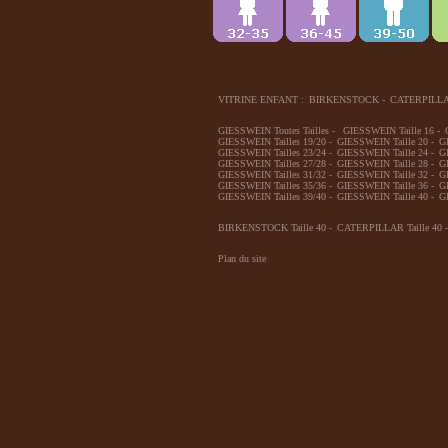
VITRINE ENFANT :
BIRKENSTOCK
-
CATERPILL
GIESSWEIN Toutes Tailles
-
GIESSWEIN Taille 16
-
GIESSWEIN Tailles 19/20
-
GIESSWEIN Taille 20
-
G
GIESSWEIN Tailles 23/24
-
GIESSWEIN Taille 24
-
G
GIESSWEIN Tailles 27/28
-
GIESSWEIN Taille 28
-
G
GIESSWEIN Tailles 31/32
-
GIESSWEIN Taille 32
-
G
GIESSWEIN Tailles 35/36
-
GIESSWEIN Taille 36
-
G
GIESSWEIN Tailles 39/40
-
GIESSWEIN Taille 40
-
G
BIRKENSTOCK Taille 40
-
CATERPILLAR Taille 40
-
Plan du site