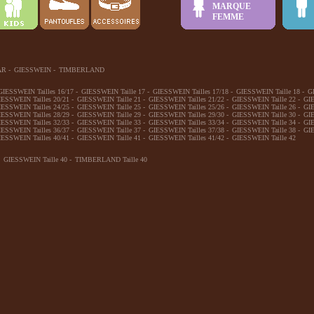
MARQUE
FEMME
AR
-
GIESSWEIN
-
TIMBERLAND
GIESSWEIN Tailles 16/17
-
GIESSWEIN Taille 17
-
GIESSWEIN Tailles 17/18
-
GIESSWEIN Taille 18
-
G
IESSWEIN Tailles 20/21
-
GIESSWEIN Taille 21
-
GIESSWEIN Tailles 21/22
-
GIESSWEIN Taille 22
-
GIE
IESSWEIN Tailles 24/25
-
GIESSWEIN Taille 25
-
GIESSWEIN Tailles 25/26
-
GIESSWEIN Taille 26
-
GIE
IESSWEIN Tailles 28/29
-
GIESSWEIN Taille 29
-
GIESSWEIN Tailles 29/30
-
GIESSWEIN Taille 30
-
GIE
IESSWEIN Tailles 32/33
-
GIESSWEIN Taille 33
-
GIESSWEIN Tailles 33/34
-
GIESSWEIN Taille 34
-
GIE
IESSWEIN Tailles 36/37
-
GIESSWEIN Taille 37
-
GIESSWEIN Tailles 37/38
-
GIESSWEIN Taille 38
-
GIE
IESSWEIN Tailles 40/41
-
GIESSWEIN Taille 41
-
GIESSWEIN Tailles 41/42
-
GIESSWEIN Taille 42
GIESSWEIN Taille 40
-
TIMBERLAND Taille 40