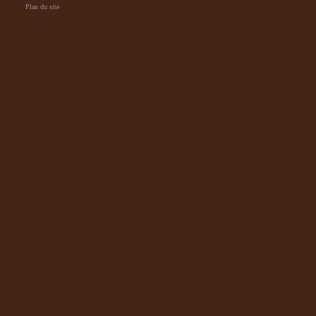
Plan du site